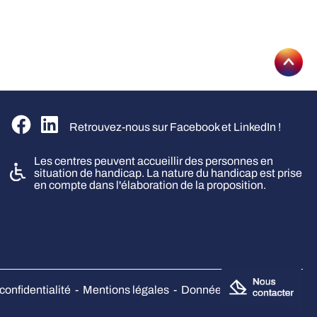
Aller
Suivez-nous sur Facebook
Suivez-nous sur Linkedin
Retrouvez-nous sur Facebook et LinkedIn !
Les centres peuvent accueillir des personnes en
situation de handicap. La nature du handicap est prise
en compte dans l'élaboration de la proposition.
confidentialité
-
Mentions légales
-
Données personnelles
-