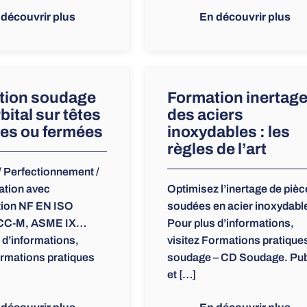
 découvrir plus
En découvrir plus
tion soudage
Formation inertag
bital sur têtes
des aciers
es ou fermées
inoxydables : les
règles de l’art
 / Perfectionnement /
ation avec
Optimisez l’inertage de piè
tion NF EN ISO
soudées en acier inoxydabl
RCC-M, ASME IX…
Pour plus d’informations,
 d’informations,
visitez Formations pratique
ormations pratiques
soudage – CD Soudage. Pub
et […]