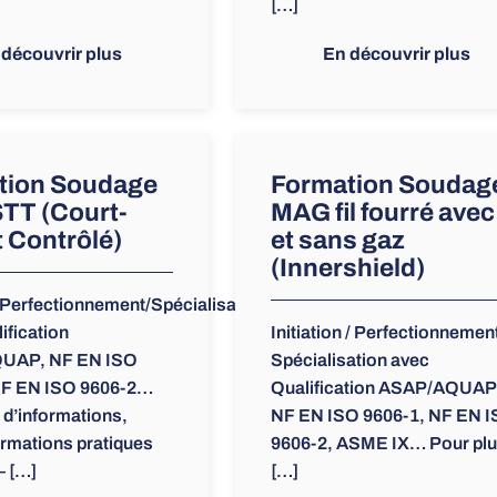
[…]
 découvrir plus
En découvrir plus
tion Soudage
Formation Soudag
TT (Court-
MAG fil fourré avec
t Contrôlé)
et sans gaz
(Innershield)
n/Perfectionnement/Spécialisation
ification
Initiation / Perfectionnement
UAP, NF EN ISO
Spécialisation avec
NF EN ISO 9606-2…
Qualification ASAP/AQUAP
 d’informations,
NF EN ISO 9606-1, NF EN 
ormations pratiques
9606-2, ASME IX… Pour pl
– […]
[…]