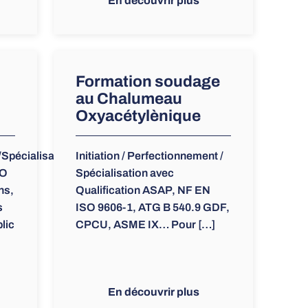
En découvrir plus
Formation soudage
au Chalumeau
Oxyacétylènique
/Spécialisation
Initiation / Perfectionnement /
SO
Spécialisation avec
ns,
Qualification ASAP, NF EN
s
ISO 9606-1, ATG B 540.9 GDF,
lic
CPCU, ASME IX… Pour […]
En découvrir plus