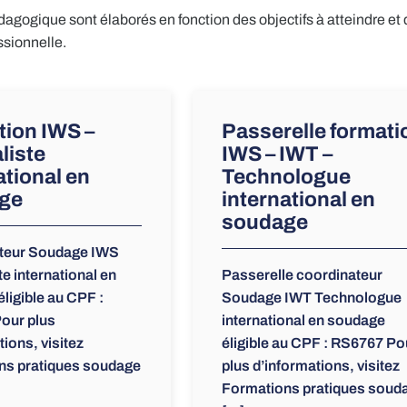
agogique sont élaborés en fonction des objectifs à atteindre et
ssionnelle.
ion IWS –
Passerelle formati
liste
IWS – IWT –
ational en
Technologue
ge
international en
soudage
teur Soudage IWS
te international en
Passerelle coordinateur
ligible au CPF :
Soudage IWT Technologue
our plus
international en soudage
tions, visitez
éligible au CPF : RS6767 Po
ns pratiques soudage
plus d’informations, visitez
Formations pratiques soud