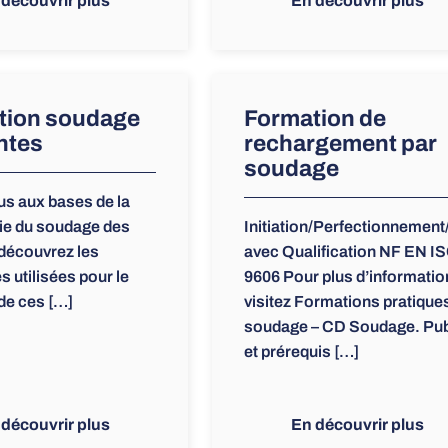
 découvrir plus
En découvrir plus
tion soudage
Formation de
ntes
rechargement par
soudage
ous aux bases de la
ie du soudage des
Initiation/Perfectionnement
 découvrez les
avec Qualification NF EN I
s utilisées pour le
9606 Pour plus d’informatio
de ces […]
visitez Formations pratique
soudage – CD Soudage. Pub
et prérequis […]
 découvrir plus
En découvrir plus