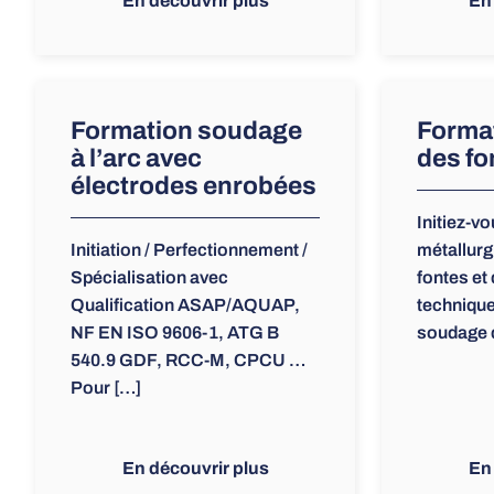
En découvrir plus
En
Formation soudage
Forma
à l’arc avec
des fo
électrodes enrobées
Initiez-v
Initiation / Perfectionnement /
métallurg
Spécialisation avec
fontes et
Qualification ASAP/AQUAP,
technique
NF EN ISO 9606-1, ATG B
soudage 
540.9 GDF, RCC-M, CPCU …
Pour […]
En découvrir plus
En