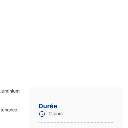
’aluminium
Durée
intenance,
2 jours