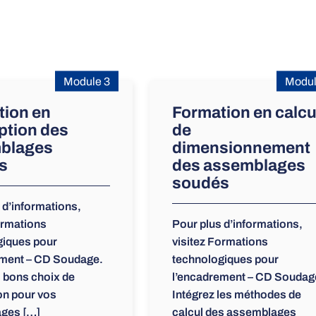
Module 3
Modul
tion en
Formation en calcu
ption des
de
blages
dimensionnement
s
des assemblages
soudés
 d’informations,
ormations
Pour plus d’informations,
giques pour
visitez Formations
ement – CD Soudage.
technologiques pour
s bons choix de
l’encadrement – CD Soudag
on pour vos
Intégrez les méthodes de
ges […]
calcul des assemblages