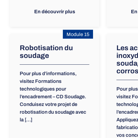
En découvrir plus
En
Module 15
Robotisation du
Les ac
soudage
inoxyd
soudag
corro
Pour plus d’informations,
visitez Formations
technologiques pour
Pour plus
l’encadrement – CD Soudage.
visitez F
Conduisez votre projet de
technolo
robotisation du soudage avec
l’encadr
la […]
Appliquez
fabricati
vos conce