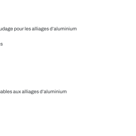
udage pour les alliages d’aluminium
es
icables aux alliages d’aluminium