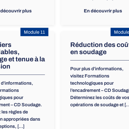
 découvrir plus
En découvrir plus
Module 11
Module
iers
Réduction des coû
ables,
en soudage
e et tenue à la
sion
Pour plus d’informations,
visitez Formations
 d’informations,
technologiques pour
ormations
l’encadrement – CD Soudag
giques pour
Déterminez les coûts de vo
ement – CD Soudage.
opérations de soudage et [
 les règles de
on appropriées dans
ptions, […]