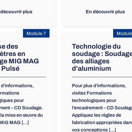
 découvrir plus
En découvrir plus
Module 7
Module
se des
Technologie du
ètres en
soudage : Soudag
ge MIG MAG
des alliages
 Pulsé
d’aluminium
 d’informations,
Pour plus d’informations,
ormations
visitez Formations
giques pour
technologiques pour
ement – CD Soudage.
l’encadrement – CD Soudag
 la mise en œuvre du
Appliquez les règles de
 MIG MAG […]
fabrication appropriées dan
vos conceptions […]